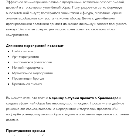
Эффектное асимметричное платье с прозрачными вставками создаёт смелый,
дерзкий и в то же время утончённый образ. Полупрозрачная сетка формирует
выразительный силуэт, подчёркивая линии талии и фигуры, а плотные чёрные
элементы добавляют контраста и глубины образу. Длина с удлинёнными
драпированными полотнами придаёт движению динамику и эффект подиумного
выхода. Это платье создано для тех, кто хочет заявить о себе ярко и без
компромиссов.
Для каких мероприятий подходит
Fashion-показ
Арт-мероприятие
Тематическая фотосессия
Ночной перформанс
Музыкальное мероприятие
Презентация бренда
Креативная съёмка
Вы можете взять это платье
в аренду в студии проката в Краснодаре
и
создать эффектный образ без необходимости покупки. Прокат — это удобное
решение для съёмок, выходов на мероприятие и творческих проектов. Мы
подберём размер, подготовим образ к выдаче и обеспечим идеальное состояние
изделия.
Преимущества аренды
Экономия бюджета без потери стиля