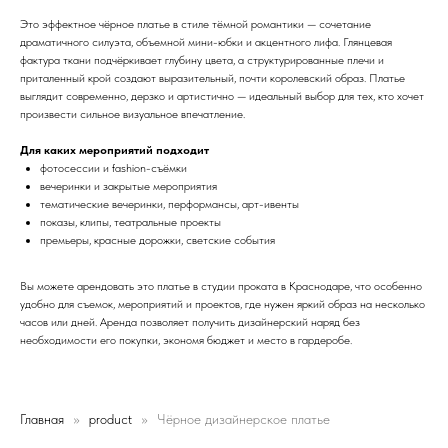
Это эффектное чёрное платье в стиле тёмной романтики — сочетание
драматичного силуэта, объемной мини-юбки и акцентного лифа. Глянцевая
фактура ткани подчёркивает глубину цвета, а структурированные плечи и
приталенный крой создают выразительный, почти королевский образ. Платье
выглядит современно, дерзко и артистично — идеальный выбор для тех, кто хочет
произвести сильное визуальное впечатление.
Для каких мероприятий подходит
фотосессии и fashion-съёмки
вечеринки и закрытые мероприятия
тематические вечеринки, перформансы, арт-ивенты
показы, клипы, театральные проекты
премьеры, красные дорожки, светские события
Вы можете арендовать это платье в студии проката в Краснодаре, что особенно
удобно для съемок, мероприятий и проектов, где нужен яркий образ на несколько
часов или дней. Аренда позволяет получить дизайнерский наряд без
необходимости его покупки, экономя бюджет и место в гардеробе.
Главная
product
Чёрное дизайнерское платье