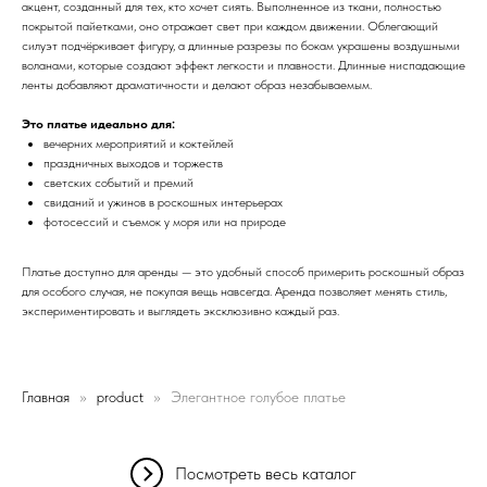
акцент, созданный для тех, кто хочет сиять. Выполненное из ткани, полностью
покрытой пайетками, оно отражает свет при каждом движении. Облегающий
силуэт подчёркивает фигуру, а длинные разрезы по бокам украшены воздушными
воланами, которые создают эффект легкости и плавности. Длинные ниспадающие
ленты добавляют драматичности и делают образ незабываемым.
Это платье идеально для:
вечерних мероприятий и коктейлей
праздничных выходов и торжеств
светских событий и премий
свиданий и ужинов в роскошных интерьерах
фотосессий и съемок у моря или на природе
Платье доступно для аренды — это удобный способ примерить роскошный образ
для особого случая, не покупая вещь навсегда. Аренда позволяет менять стиль,
экспериментировать и выглядеть эксклюзивно каждый раз.
Главная
product
Элегантное голубое платье
Посмотреть весь каталог