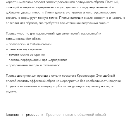
корсетным верхом создает эффект роскошного подиумного образа. Плотный,
сияющий материал подчеркивает силуэт, делает посадку выразительной и
добавляет драматичности. Линия декольте открытая, а конструкция корсета
визуально формирует тонкую талию. Платье выглядит смело, эффектно и идеально
подходит для образов, где требуется впечатляющий визуальный акцент.
Платье уместно для мероприятий, где важен яркий, изысканный и
запоминающийся образ:
– фотосессии и fashion-сьемки
– светские мероприятия
– тематические вечеринки
– показы, перформансы, арт-мероприятия
– праздничные выходы и гала-вечера
Платье доступно для аренды в студии проката в Краснодаре. Это удобный
способ создать эффектный образ на мероприятие без необходимости покупки.
Студия обеспечивает примерку, подбор и аккуратную подготовку наряда к
выдаче.
Главная
product
Красное платье с объемной юбкой