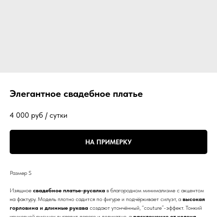
Элегантное свадебное платье
4 000
руб / сутки
НА ПРИМЕРКУ
Размер S
Изящное
свадебное платье-русалка
в благородном минимализме с акцентом
на фактуру. Модель плотно садится по фигуре и подчёркивает силуэт, а
высокая
горловина и длинные рукава
создают утончённый, “couture”-эффект. Тонкий
кружевной рисунок выглядит дорого и деликатно, а
расклешение от колена