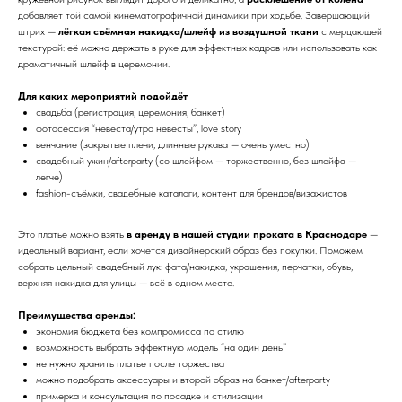
добавляет той самой кинематографичной динамики при ходьбе. Завершающий
штрих —
лёгкая съёмная накидка/шлейф из воздушной ткани
с мерцающей
текстурой: её можно держать в руке для эффектных кадров или использовать как
драматичный шлейф в церемонии.
Для каких мероприятий подойдёт
свадьба (регистрация, церемония, банкет)
фотосессия “невеста/утро невесты”, love story
венчание (закрытые плечи, длинные рукава — очень уместно)
свадебный ужин/afterparty (со шлейфом — торжественно, без шлейфа —
легче)
fashion-съёмки, свадебные каталоги, контент для брендов/визажистов
Это платье можно взять
в аренду в нашей студии проката в Краснодаре
—
идеальный вариант, если хочется дизайнерский образ без покупки. Поможем
собрать цельный свадебный лук: фата/накидка, украшения, перчатки, обувь,
верхняя накидка для улицы — всё в одном месте.
Преимущества аренды:
экономия бюджета без компромисса по стилю
возможность выбрать эффектную модель “на один день”
не нужно хранить платье после торжества
можно подобрать аксессуары и второй образ на банкет/afterparty
примерка и консультация по посадке и стилизации