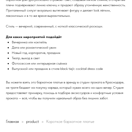
плечи подчёркивают линию ключиц и придают образу утончённую женственность.
Приталенный силуэт визуально вытягивает фигуру и делает look лёгким,
лаконичным и в то же время выразительным.
Стиль — вечерний, современный, с ноткой классической роскоши.
Для каких мероприятий подойдёт
Вечеринка или коктейль
Дата или романтический ужин
Новый год, корпоратив, праздник
Театр, выход в свет
Фотосессия или интерьерная съёмка
Выпускной или праздник в стиле black tie/с cocktail dress code
Вы можете взять это бархатное платье в аренду в студии проката в Краснодаре,
не тратя бюджет на покупку наряда, который нужен всего на один вечер. Студия
предоставляет примерку, помощь в подборе аксессуаров и комфортные условия
проката — всё, чтобы вы получили идеальный образ без лишних забот.
Главная
product
Короткое бархатное платье