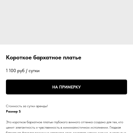
Короткое бархатное платье
1 100
руб / сутки
НА ПРИМЕРКУ
Стоимость за сутки аренды!
Размер S
Это короткое бархатное платье глубокого винного оттенка создано для тех, кто
ценит элегантность и чувственность в минималистичном исполнении. Гладкая
бархатная фактура роскошно отражает свет, создавая мягкое сияние, а открытые