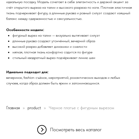
идеальную посадку. Модель сочетает в себе элегантность и дерзкий акцент за
счёт открытого выреза на талии и высокого разреза по ноге. Плотная эластичная
ткань подчеркивает фигуру, а длинные рукава и ровный силуэт создают изящный
баланс между сдержанностью и сексуальностью.
Особенности модели:
фигурный вырез на талии — визуально вытягивает силуэт
длинные рукава создают утончённый, вечерний образ
высокий разрез добавляет динамики и смелости
мягкая, плотная ткань комфортно садится по фигуре
стильный квадратный вырез подчёркивает линию шеи
Идеально подходит для:
вечеринок, fashion-съёмок, мероприятий, романтических выходов и любых
случаев, когда образ должен быть ярким и запоминающимся.
Главная
product
Черное платье с фигурным вырезом
Посмотреть весь каталог