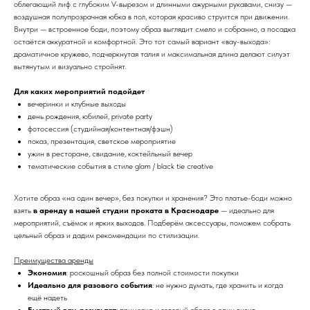
облегающий лиф с глубоким V-вырезом и длинными ажурными рукавами, снизу —
воздушная полупрозрачная юбка в пол, которая красиво струится при движении.
Внутри — встроенное боди, поэтому образ выглядит смело и собранно, а посадка
остаётся аккуратной и комфортной. Это тот самый вариант «вау-выхода»:
драматичное кружево, подчеркнутая талия и максимальная длина делают силуэт
вытянутым и визуально стройнят.
Для каких мероприятий подойдет
вечеринки и клубные выходы
день рождения, юбилей, private party
фотосессия (студийная/контентная/фэшн)
показ, презентация, светское мероприятие
ужин в ресторане, свидание, коктейльный вечер
тематические события в стиле glam / black tie creative
Хотите образ «на один вечер», без покупки и хранения? Это платье-боди можно
взять
в аренду в нашей студии проката в Краснодаре
— идеально для
мероприятий, съёмок и ярких выходов. Подберём аксессуары, поможем собрать
цельный образ и дадим рекомендации по стилизации.
Преимущества аренды
Экономия
: роскошный образ без полной стоимости покупки
Идеально для разового события
: не нужно думать, где хранить и когда
ещё надеть
Быстрый вау-результат
: примерка и готовый образ в один визит