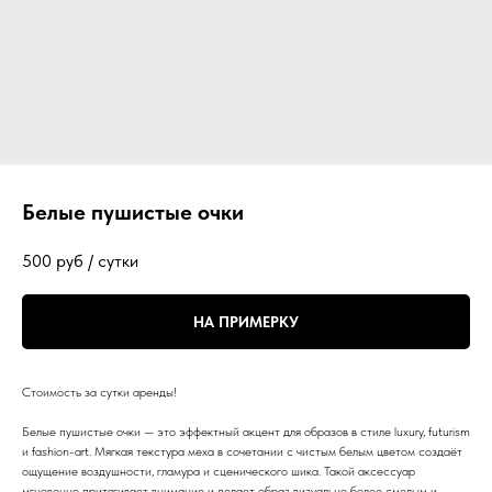
Белые пушистые очки
500
руб / сутки
НА ПРИМЕРКУ
Стоимость за сутки аренды!
Белые пушистые очки — это эффектный акцент для образов в стиле luxury, futurism
и fashion-art. Мягкая текстура меха в сочетании с чистым белым цветом создаёт
ощущение воздушности, гламура и сценического шика. Такой аксессуар
мгновенно притягивает внимание и делает образ визуально более смелым и