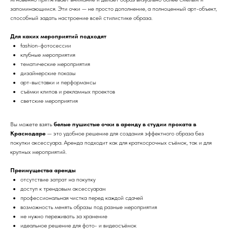
запоминающимся. Эти очки — не просто дополнение, а полноценный арт-объект,
способный задать настроение всей стилистике образа.
Для каких мероприятий подходят
fashion-фотосессии
клубные мероприятия
тематические мероприятия
дизайнерские показы
арт-выставки и перформансы
съёмки клипов и рекламных проектов
светские мероприятия
Вы можете взять
белые пушистые очки в аренду в студии проката в
Краснодаре
— это удобное решение для создания эффектного образа без
покупки аксессуара. Аренда подходит как для краткосрочных съёмок, так и для
крупных мероприятий.
Преимущества аренды
отсутствие затрат на покупку
доступ к трендовым аксессуарам
профессиональная чистка перед каждой сдачей
возможность менять образы под разные мероприятия
не нужно переживать за хранение
идеальное решение для фото- и видеосъёмок