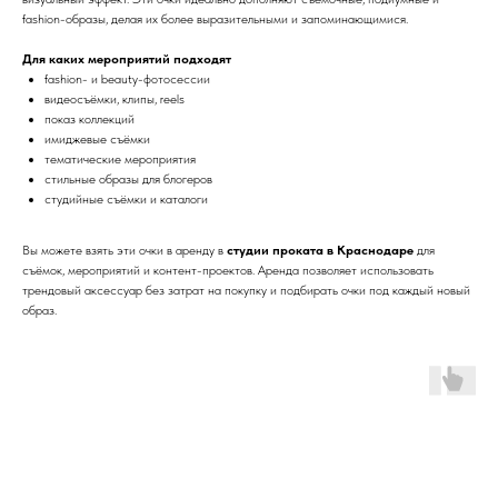
fashion-образы, делая их более выразительными и запоминающимися.
Для каких мероприятий подходят
fashion- и beauty-фотосессии
видеосъёмки, клипы, reels
показ коллекций
имиджевые съёмки
тематические мероприятия
стильные образы для блогеров
студийные съёмки и каталоги
Вы можете взять эти очки в аренду в
студии проката в Краснодаре
для
съёмок, мероприятий и контент-проектов. Аренда позволяет использовать
трендовый аксессуар без затрат на покупку и подбирать очки под каждый новый
образ.