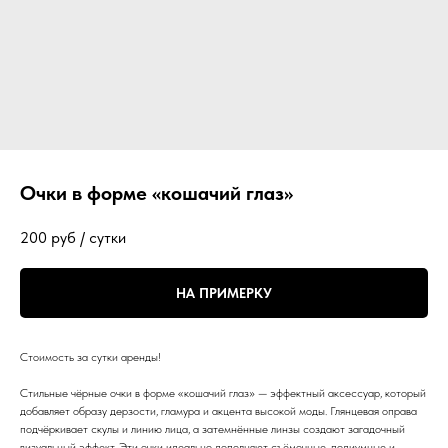
Очки в форме «кошачий глаз»
200
руб / сутки
НА ПРИМЕРКУ
Стоимость за сутки аренды!
Стильные чёрные очки в форме «кошачий глаз» — эффектный аксессуар, который
добавляет образу дерзости, гламура и акцента высокой моды. Глянцевая оправа
подчёркивает скулы и линию лица, а затемнённые линзы создают загадочный
визуальный эффект. Эти очки идеально дополняют съёмочные, подиумные и