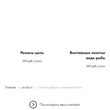
Ремень-цепь
Винтажные золотые се
виде рыбы
300
руб / сутки
300
руб / сутки
Главная
product
Очки в форме «кошачий глаз»
Посмотреть весь каталог