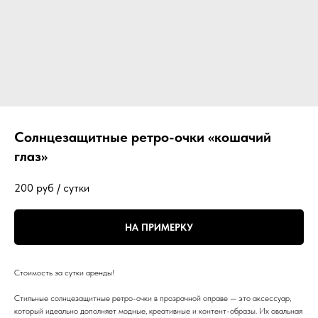
Солнцезащитные ретро-очки «кошачий
глаз»
200
руб / сутки
НА ПРИМЕРКУ
Стоимость за сутки аренды!
Стильные солнцезащитные ретро-очки в прозрачной оправе — это аксессуар,
который идеально дополняет модные, креативные и контент-образы. Их овальная