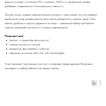
форма отсылает к эстетике 90-х и ранних 2000-х, а прозрачная оправа
добавляет современного минимализма и лёгкости.
Тёмные линзы создают выразительный контраст с кристально чистой оправой,
делая аксессуар универсальным для съёмок, вечеринок и модных луков. Очки
лёгкие, удобные и хорошо держатся на лице — идеальный выбор для fashion-
съёмок, streetstyle, контента и стильных мероприятий.
Подходит для:
fashion- и streetstyle-фотосессий
съёмок контента и клипов
вечеринок, фестивалей и событий
образов в эстетике
retro chic
,
y2k
,
minimal glam
Очки проходят тщательную очистку и полировку перед выдачей. Возможна
примерка и подбор образа под задачу съёмки.