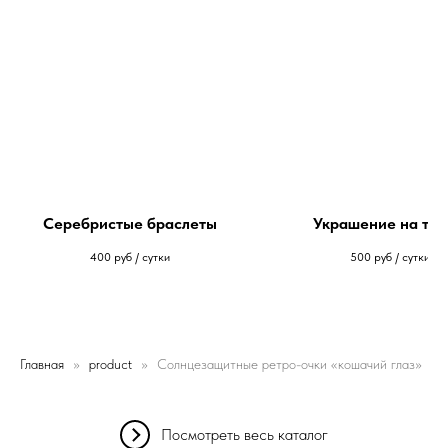
Серебристые браслеты
Украшение на та
400
руб / сутки
500
руб / сутки
Главная
product
Солнцезащитные ретро-очки «кошачий глаз»
Посмотреть весь каталог