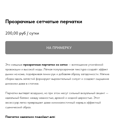
Прозрачные сетчатые перчатки
200,00
руб / сутки
НА ПРИМЕРКУ
Эти изящные
прозрачные перчатки из сетки
— воплощение утончённой
провокации и высокой моды. Лёгкая полупрозрачная текстура создаёт эффект
дымки на коже, подчёркивая линии рук и добавляя образу загадочности. Мягкие
сборки вдоль запястий формируют выразительный силуэт и создают ощущение
динамики даже в статике.
Перчатки выглядят воздушно, но при этом несут сильный визуальный акцент —
идеальный баланс между нежностью, драмой и модной дерзостью. Этот
аксессуар легко превращает даже минималистичный наряд в эффектный
сценический образ.
Перчатки идеально подойдут для: