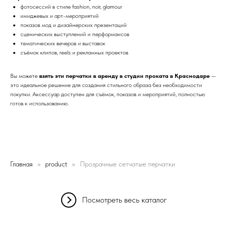
фотосессий в стиле fashion, noir, glamour
имиджевых и арт-мероприятий
показов мод и дизайнерских презентаций
сценических выступлений и перформансов
тематических вечеров и выставок
съёмок клипов, reels и рекламных проектов
Вы можете
взять эти перчатки в аренду в студии проката в Краснодаре
—
это идеальное решение для создания стильного образа без необходимости
покупки. Аксессуар доступен для съёмок, показов и мероприятий, полностью
готов к использованию.
Главная
product
Прозрачные сетчатые перчатки
Посмотреть весь каталог