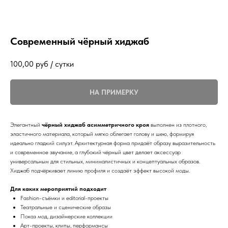
Современный чёрный хиджаб
100,00
руб / сутки
НА ПРИМЕРКУ
Элегантный
чёрный хиджаб асимметричного кроя
выполнен из плотного,
эластичного материала, который мягко облегает голову и шею, формируя
идеально гладкий силуэт. Архитектурная форма придаёт образу выразительность
и современное звучание, а глубокий чёрный цвет делает аксессуар
универсальным для стильных, минималистичных и концептуальных образов.
Хиджаб подчёркивает линию профиля и создаёт эффект высокой моды.
Для каких мероприятий подходит
Fashion-съёмки и editorial-проекты
Театральные и сценические образы
Показ мод, дизайнерские коллекции
Арт-проекты, клипы, перформансы