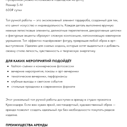
Размер S-M
600₽ сутки
Топ ручной работы — это эксклюзивный элемент гардероба, созданный для тех,
кто ценит искусство и индивидуальность. Каждая деталь выполнена вручную:
нежные лепестковые элементы, деликатные переплетения, декоративные цепочки
и фактурные акценты образуют сложную композицию, напоминающую ювелирное
украшение. Топ эффектно подчёркивает фигуру, превращая любой образ в арт-
выступление. Идеален для смелых модниц, которые хотят выделиться и добавить
своему стилю легкость, чувственность и творческую энергетику.
ДЛЯ КАКИХ МЕРОПРИЯТИЙ ПОДОЙДЁТ
fashion-съёмки и коммерческие фотосессии
вечерние мероприятия, показы и арт-вечеринки
тематические вечеринки, перформансы
клубные выходы и светские события
стильные праздники в современном формате
Этот уникальный топ ручной работы доступен в аренду в студии проката в
Краснодаре. Если вам нужен яркий, нестандартный, художественный образ —
аренда позволит создать идеальный лук без необходимости покупать редкое
изделие.
ПРЕИМУЩЕСТВА АРЕНДЫ