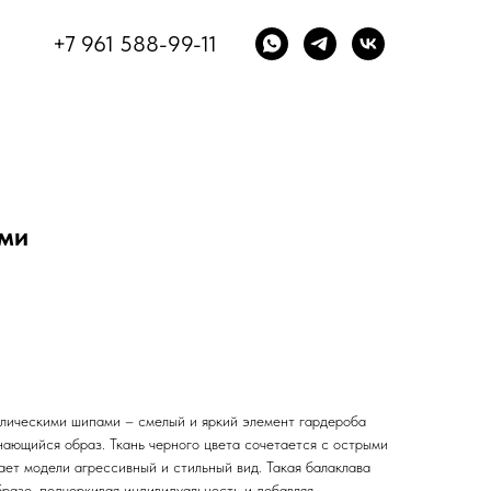
+7 961 588-99-11
ами
ллическими шипами – смелый и яркий элемент гардероба
инающийся образ. Ткань черного цвета сочетается с острыми
ает модели агрессивный и стильный вид. Такая балаклава
разе, подчеркивая индивидуальность и добавляя