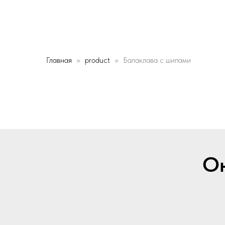
Главная
product
Балаклава с шипами
Он