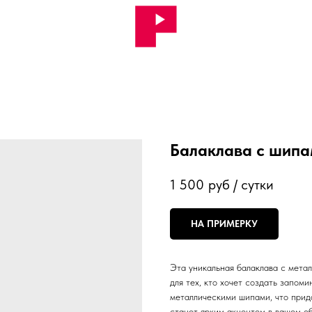
Балаклава с шип
1 500
руб / сутки
НА ПРИМЕРКУ
Эта уникальная балаклава с мета
для тех, кто хочет создать запом
металлическими шипами, что прид
станет ярким акцентом в вашем об