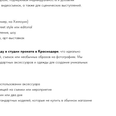
 видеосъемок, а также для сценических выступлений.
имер, на Хэллоуин)
et style или editorial
ления, шоу
, арт-выставках
нду в студии проката в Краснодаре
, что идеально
й, съемок или необычных образов на фотографиях. Мы
дартных аксессуаров и одежды для создания уникальных
использовании аксессуара
вещей на съемки или мероприятия
ин или два дня
тандартных моделей, которые не купить в обычном магазине