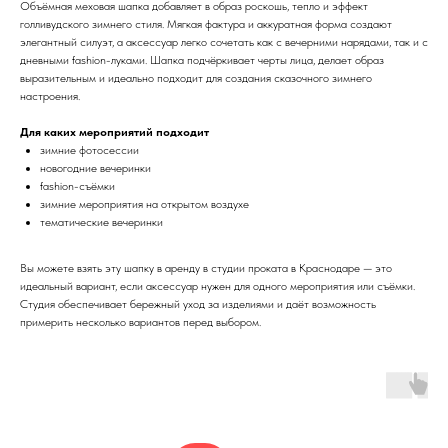
Объёмная меховая шапка добавляет в образ роскошь, тепло и эффект
голливудского зимнего стиля. Мягкая фактура и аккуратная форма создают
элегантный силуэт, а аксессуар легко сочетать как с вечерними нарядами, так и с
дневными fashion-луками. Шапка подчёркивает черты лица, делает образ
выразительным и идеально подходит для создания сказочного зимнего
настроения.
Для каких мероприятий подходит
зимние фотосессии
новогодние вечеринки
fashion-съёмки
зимние мероприятия на открытом воздухе
тематические вечеринки
Вы можете взять эту шапку в аренду в студии проката в Краснодаре — это
идеальный вариант, если аксессуар нужен для одного мероприятия или съёмки.
Студия обеспечивает бережный уход за изделиями и даёт возможность
примерить несколько вариантов перед выбором.