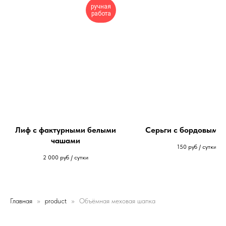
ручная
работа
Лиф с фактурными белыми
Серьги с бордовым 
чашами
150
руб / сутки
2 000
руб / сутки
Главная
product
Объёмная меховая шапка