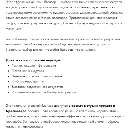
Этот эффектный женский блейзер — смелое сочетание классического силуэта и
модной провокации. Строгие линии лацканов гармонично переплетаются с
полупрозрачными вставками на рукавах, создавая ультрасовременный образ на
стыке делового стиля и fashion-авангарда. Приталенный крой подчёркивает
фигуру, а лёгкая прозрачная фактура добавляет образу воздушности и дерзкого
характера.
Такой блейзер становится ключевым акцентом образа — он легко превращает
минималистичный наряд в подиумный лук, не перегружая его деталями.
Идеальный выбор для тех, кто любит быть в центре внимания.
Для каких мероприятий подойдёт
Fashion-съёмки и фотосессии
Показ мод и шоурумы
Вечеринки, презентации, открытия
Клубные мероприятия
Выставки современного искусства
Имиджевые съёмки для блогеров и брендов
Этот стильный женский блейзер доступен
в аренду в студии проката в
Краснодаре
. Аренда — это идеальное решение для съёмок, мероприятий и
особых выходов, когда хочется выглядеть эффектно без покупки дорогостоящего
гардероба. Вы получаете профессионально подготовленный элемент образа,
готовый к использованию.