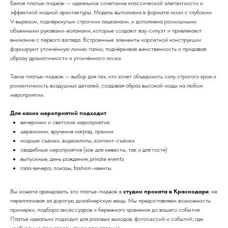
Белое платье-пиджак — идеальное сочетание классической элегантности и
эффектной модной архитектуры. Модель выполнена в формате мини с глубоким
V-вырезом, подчёркнутым строгими лацканами, и дополнена роскошными
объемными рукавами-воланами, которые создают вау-силуэт и привлекают
внимание с первого взгляда. Встроенные элементы корсетной конструкции
формируют утончённую линию талии, подчёркивая женственность и придавая
образу драматичности и утончённого лоска.
Такое платье-пиджак — выбор для тех, кто хочет объединить силу строгого кроя и
романтичность воздушных деталей, создавая образ высокой моды на любом
мероприятии.
Для каких мероприятий подходит
вечеринки и светские мероприятия
церемонии, вручения наград, премии
модные съёмки, видеоклипы, контент-съёмки
свадебные мероприятия (как для невесты, так и для гостя)
выпускные, день рождения, private events
гала-вечера, показы, fashion-ивенты
Вы можете арендовать это платье-пиджак в
студии проката в Краснодаре
, не
переплачивая за дорогую дизайнерскую вещь. Мы предоставляем возможность
примерки, подбора аксессуаров и бережного хранения до вашего события.
Платье идеально подходит для разовых выходов, фотосессий и событий, где
необходимо произвести яркое впечатление.