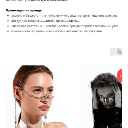
Преимущества аренды
экономия бюджета — не нужно покупать вещь, которую наденете один раз
доступ к эксклюзивным дизайнерским моделям
идеальное состояние — каждое изделие проходит профессиональный уход
возможность создавать новые образы для каждого мероприятия
экск