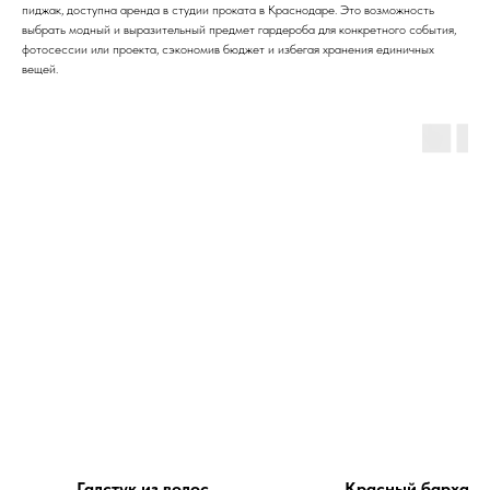
пиджак, доступна аренда в студии проката в Краснодаре. Это возможность
выбрать модный и выразительный предмет гардероба для конкретного события,
фотосессии или проекта, сэкономив бюджет и избегая хранения единичных
вещей.
Галстук из волос
Красный бархатн