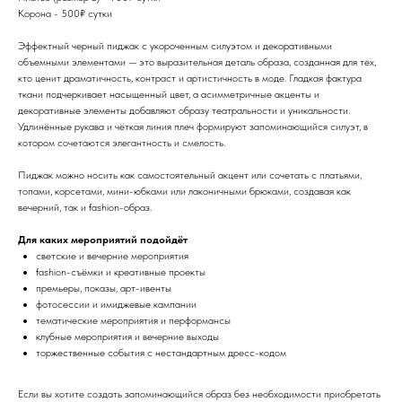
Корона - 500₽ сутки
Эффектный черный пиджак с укороченным силуэтом и декоративными
объемными элементами — это выразительная деталь образа, созданная для тех,
кто ценит драматичность, контраст и артистичность в моде. Гладкая фактура
ткани подчеркивает насыщенный цвет, а асимметричные акценты и
декоративные элементы добавляют образу театральности и уникальности.
Удлинённые рукава и чёткая линия плеч формируют запоминающийся силуэт, в
котором сочетаются элегантность и смелость.
Пиджак можно носить как самостоятельный акцент или сочетать с платьями,
топами, корсетами, мини-юбками или лаконичными брюками, создавая как
вечерний, так и fashion-образ.
Для каких мероприятий подойдёт
светские и вечерние мероприятия
fashion-съёмки и креативные проекты
премьеры, показы, арт-ивенты
фотосессии и имиджевые кампании
тематические мероприятия и перформансы
клубные мероприятия и вечерние выходы
торжественные события с нестандартным дресс-кодом
Если вы хотите создать запоминающийся образ без необходимости приобретать