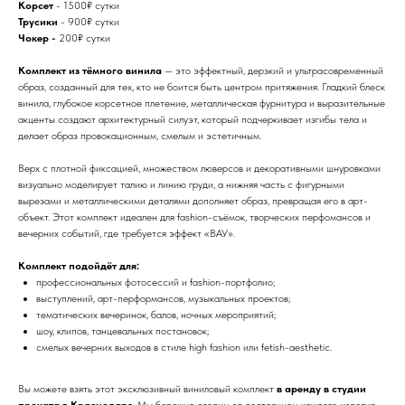
Корсет
- 1500₽ сутки
Трусики
- 900₽ сутки
Чокер -
200₽ сутки
Комплект из тёмного винила
— это эффектный, дерзкий и ультрасовременный
образ, созданный для тех, кто не боится быть центром притяжения. Гладкий блеск
винила, глубокое корсетное плетение, металлическая фурнитура и выразительные
акценты создают архитектурный силуэт, который подчеркивает изгибы тела и
делает образ провокационным, смелым и эстетичным.
Верх с плотной фиксацией, множеством люверсов и декоративными шнуровками
визуально моделирует талию и линию груди, а нижняя часть с фигурными
вырезами и металлическими деталями дополняет образ, превращая его в арт-
объект. Этот комплект идеален для fashion-съёмок, творческих перфомансов и
вечерних событий, где требуется эффект «ВАУ».
Комплект подойдёт для:
профессиональных фотосессий и fashion-портфолио;
выступлений, арт-перформансов, музыкальных проектов;
тематических вечеринок, балов, ночных мероприятий;
шоу, клипов, танцевальных постановок;
смелых вечерних выходов в стиле high fashion или fetish-aesthetic.
Вы можете взять этот эксклюзивный виниловый комплект
в аренду в студии
проката в Краснодаре
. Мы бережно следим за состоянием каждого изделия,