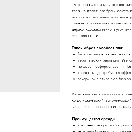
Этот выразительный и эксцентрич
топа, контрастного бра и фактурн
декоративными манжетами подчёрк
солнцезащитные очки добавляют с
дерзко, художественно и утончён
женственности.
Такой образ подойдёт для:
fashion-съёмок и креативных к
тематических мероприятий и а
показов, перформансов или fas
торжеств, где требуется эффе
вечеринок в стиле high fashio
Вы можете взять этот образ в аре
когда нужен яркий, запоминающийс
вещи для одноразового использова
Преимущества аренды
возможность примерить уника
экономия бюджета по сравнен