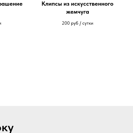
рашение
Клипсы из искусственного
жемчуга
и
200
руб / сутки
рку