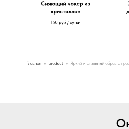
Сияющий чокер из
кристаллов
150
руб / сутки
Главная
product
Яркий и стильный образ с про
Он