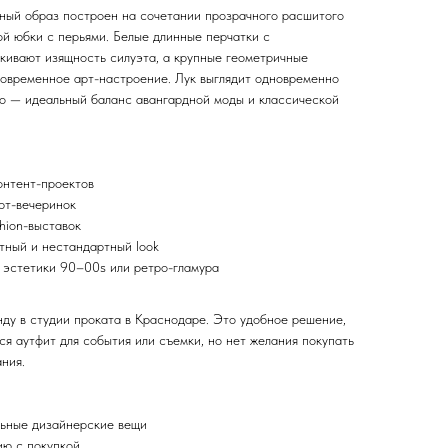
ный образ построен на сочетании прозрачного расшитого
ой юбки с перьями. Белые длинные перчатки с
ивают изящность силуэта, а крупные геометричные
овременное арт-настроение. Лук выглядит одновременно
но — идеальный баланс авангардной моды и классической
онтент-проектов
рт-вечеринок
hion-выставок
ктный и нестандартный look
n, эстетики 90–00s или ретро-гламура
нду в студии проката в Краснодаре. Это удобное решение,
я аутфит для события или съемки, но нет желания покупать
ния.
льные дизайнерские вещи
ию с покупкой