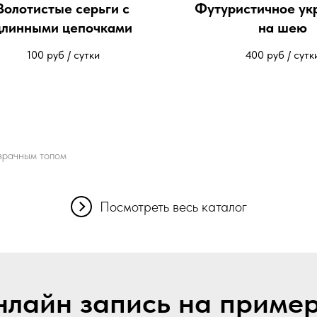
Золотистые серьги с
Футуристичное ук
длинными цепочками
на шею
100
руб / сутки
400
руб / сутк
зрачным топом
Посмотреть весь каталог
лайн запись на приме