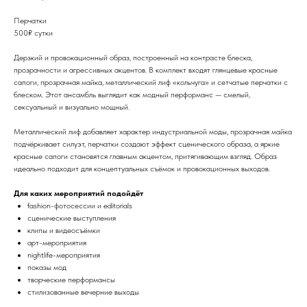
Перчатки
500₽ сутки
Дерзкий и провокационный образ, построенный на контрасте блеска,
прозрачности и агрессивных акцентов. В комплект входят глянцевые красные
сапоги, прозрачная майка, металлический лиф «кольчуга» и сетчатые перчатки с
блеском. Этот ансамбль выглядит как модный перформанс — смелый,
сексуальный и визуально мощный.
Металлический лиф добавляет характер индустриальной моды, прозрачная майка
подчёркивает силуэт, перчатки создают эффект сценического образа, а яркие
красные сапоги становятся главным акцентом, притягивающим взгляд. Образ
идеально подходит для концептуальных съёмок и провокационных выходов.
Для каких мероприятий подойдёт
fashion-фотосессии и editorials
сценические выступления
клипы и видеосъёмки
арт-мероприятия
nightlife-мероприятия
показы мод
творческие перформансы
стилизованные вечерние выходы