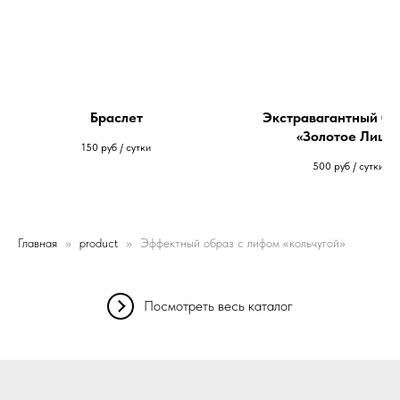
Браслет
Экстравагантный бр
«Золотое Лицо»
150
руб / сутки
500
руб / сутки
Главная
product
Эффектный образ с лифом «кольчугой»
Посмотреть весь каталог