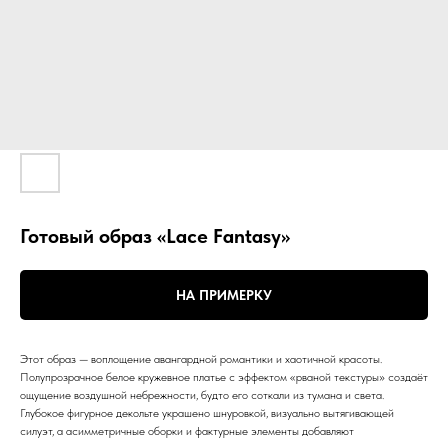
Готовый образ «Lace Fantasy»
НА ПРИМЕРКУ
Этот образ — воплощение авангардной романтики и хаотичной красоты.
Полупрозрачное белое кружевное платье с эффектом «рваной текстуры» создаёт
ощущение воздушной небрежности, будто его соткали из тумана и света.
Глубокое фигурное декольте украшено шнуровкой, визуально вытягивающей
силуэт, а асимметричные оборки и фактурные элементы добавляют