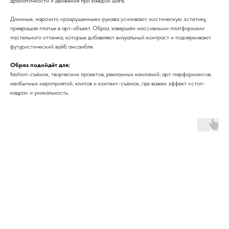
драматичности и движения при каждом шаге.
Длинные, нарочито «разрушенные» рукава усиливают мистическую эстетику,
превращая платье в арт-объект. Образ завершён массивными платформами
пастельного оттенка, которые добавляют визуальный контраст и подчёркивают
футуристический вайб ансамбля.
Образ подойдёт для:
fashion-съёмок, творческих проектов, рекламных кампаний, арт-перформансов,
необычных мероприятий, клипов и контент-съёмок, где важен эффект «стоп-
кадра» и уникальность.