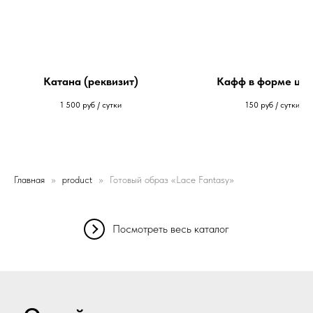
Катана (реквизит)
Кафф в форме цве
1 500
руб / сутки
150
руб / сутки
Главная
product
Готовый образ «Lace Fantasy»
Посмотреть весь каталог