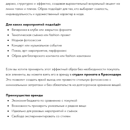
дерзко, структурно и эффектно, создавая выразительный визуальный акцент на
линии талии и плечах. Образ подойдёт для тех, кто выбирает смелость,
индивидуальность и художественный характер в моде.
Для каких мероприятий подойдёт
Вечеринка в клубе или закрытом формате
Тематическая съёмка или fashion-проект
Модная фотосессия
Концерт или музыкальное событие
Показ, арт-мероприятие, перформанс
Образ для блогерского контента или fashion-кампании
Если вы хотите примерить этот эффектный образ без необходимости покупать
все элементы, вы можете взять его в аренду в
студии проката в Краснодаре
.
Это позволит создать яркий выход или провести стильную фотосессию с
минимальными затратами и без обязательств на долгосрочное хранение вещей.
Преимущества аренды
Экономия бюджета по сравнению с покупкой
Возможность примерить уникальные и редкие вещи
Идеально для разовых мероприятий и съёмок
Свобода экспериментировать со стилем