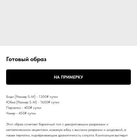
Готовый образ
НА ПРИМЕРКУ
Боди (Размер S-M) - 1300₽ сутки
Юбка (Размер S-M) - 1600₽ сутки
Перчатки - 400₽ сутки
Чокер - 450₽ сутки
Этот образ сочетает бархатный топ с декоративными разрезами и
металлическими акцентами, кожаную юбку с высоким разрезом и шнуровкой, а
также перчатки, подчёркивающие драматичность силуэта. Композиция выглядит