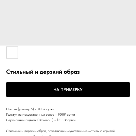
Стильный и дерзкий образ
НА ПРИМЕРКУ
Платье (размер S) - 700₽ сутки
Галстук из искусственных волос - 900₽ сутки
Серо-синий пиджак (Размер L) - 1500₽ сутки
Стильный и дерзкий образ, сочетающий мужственные мотивы с игривой