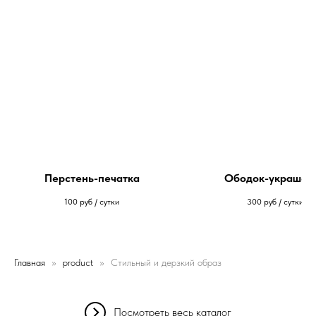
Перстень-печатка
Ободок-украшен
100
руб / сутки
300
руб / сутки
Главная
product
Стильный и дерзкий образ
Посмотреть весь каталог