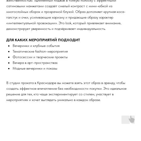
женственностью. Удлинённый пиджак в тонкую полоску с эффектными
сатиновыми манжетами создаёт смелый контраст с мини-юбкой из
многослойных оборок и прозрачной блузой. Образ дополняет крупная коса-
галстук и очки, усиливающие харизму и придающие образу характер
«интеллектуальной провокации». Это look, который привлекает внимание,
демонстрирует уверенность и подчёркивает индивидуальность.
ДЛЯ КАКИХ МЕРОПРИЯТИЙ ПОДХОДИТ
Вечеринки и клубные события
Тематические fashion-мероприятия
Фотосессии и творческие проекты
Вечера в арт-пространствах
Модные вечеринки и показы
В студии проката в Краснодаре вы можете взять этот образ в аренду, чтобы
создать эффектное впечатление без необходимости покупки. Это идеальное
решение для тех, кто чаще экспериментирует со стилем, участвует в
мероприятиях и хочет выглядеть уникально в каждом образе.