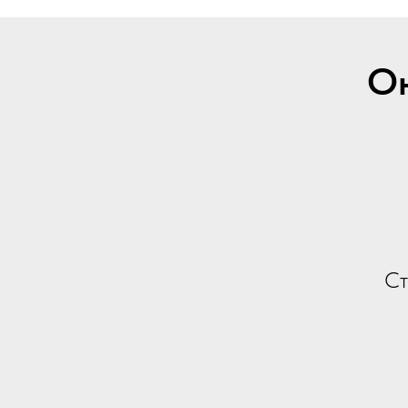
Он
Ст