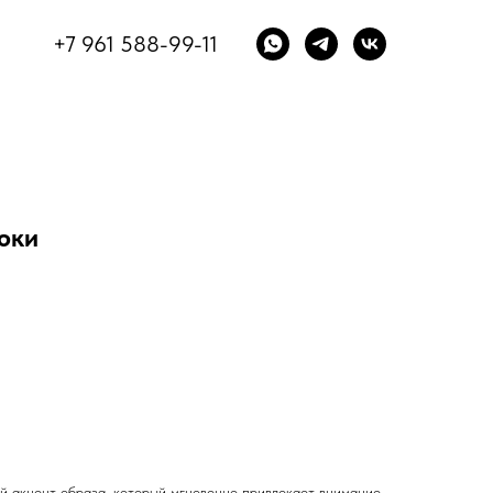
+7 961 588-99-11
юки
 акцент образа, который мгновенно привлекает внимание