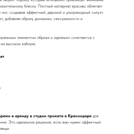
разительному блеску. Плотный материал красиво облегает
и ног, создавая эффектный, дерзкий и ультрамодный силуэт.
т, добавляя образу динамики, сексуальности и
нтральным элементом образа и идеально сочетаются с
 на высоком каблуке.
ят
ы
рюки в аренду в студии проката в Краснодаре
для
ения. Это идеальное решение, если вам нужен эффектный
 вещи.