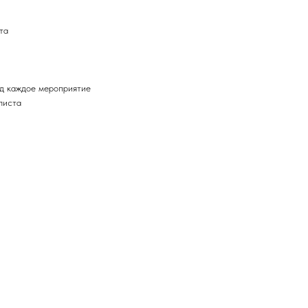
та
од каждое мероприятие
листа