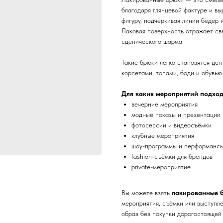
благодаря глянцевой фактуре и вы
фигуру, подчёркивая линии бёдер 
Лаковая поверхность отражает све
сценического шарма.
Такие брюки легко становятся це
корсетами, топами, боди и обувью
Для каких мероприятий подход
вечерние мероприятия
модные показы и презентации
фотосессии и видеосъёмки
клубные мероприятия
шоу-программы и перформанс
fashion-съёмки для брендов
private-мероприятие
Вы можете взять
лакированные б
мероприятия, съёмки или выступл
образ без покупки дорогостоящей