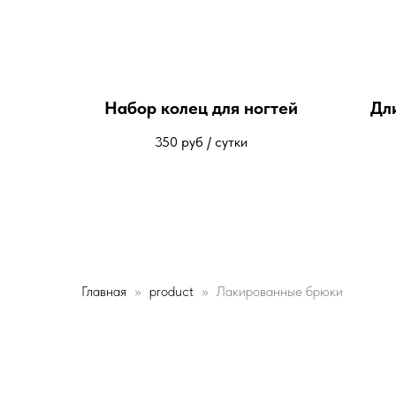
Набор колец для ногтей
Дл
350
руб / сутки
Главная
product
Лакированные брюки