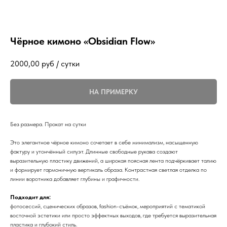
Чёрное кимоно «Obsidian Flow»
2000,00
руб / сутки
НА ПРИМЕРКУ
Без размера. Прокат на сутки
Это элегантное чёрное кимоно сочетает в себе минимализм, насыщенную
фактуру и утончённый силуэт. Длинные свободные рукава создают
выразительную пластику движений, а широкая поясная лента подчёркивает талию
и формирует гармоничную вертикаль образа. Контрастная светлая отделка по
линии воротника добавляет глубины и графичности.
Подходит для:
фотосессий, сценических образов, fashion-съёмок, мероприятий с тематикой
восточной эстетики или просто эффектных выходов, где требуется выразительная
пластика и глубокий стиль.