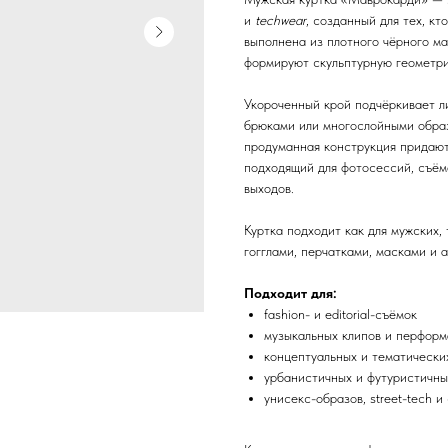
и
techwear
, созданный для тех, к
выполнена из плотного чёрного м
формируют скульптурную геометрию,
Укороченный крой подчёркивает л
брюками или многослойными образ
продуманная конструкция придают
подходящий для фотосессий, съёмо
выходов.
Куртка подходит как для мужских,
гогглами, перчатками, масками и 
Подходит для:
fashion- и editorial-съёмок
музыкальных клипов и перфор
концептуальных и тематически
урбанистичных и футуристичны
унисекс-образов, street-tech и