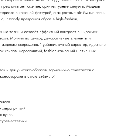
то предпочитает смелые, архитектурные силуэты. Модель
атериала с кожаной фактурой, а акцентные объёмные плечи
 instantly превращая образ в high-fashion.
инию талии и создаёт эффектный контраст с широкими
ами. Молния по центру, декоративные элементы и
 изделию современный урбанистичный характер, идеально
к клипов, мероприятий, fashion-кампаний и стильных
 так и для унисекс-образов, гармонично сочетается с
аксессуарами в стиле
cyber noir
.
мансов
х мероприятий
х луков
 cyber-эстетики