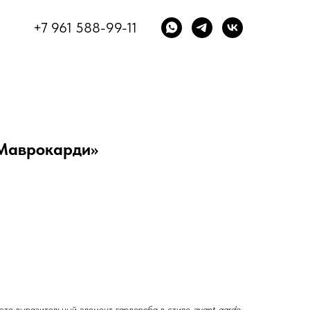
+7 961 588-99-11
«Маврокарди»
это выразительный элемент гардероба в стиле
avant-garde