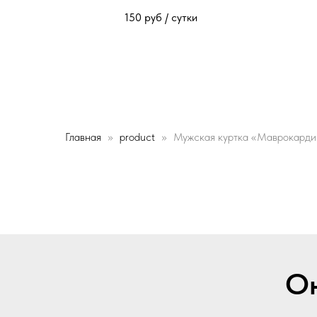
150
руб / сутки
Главная
product
Мужская куртка «Маврокарди
Он