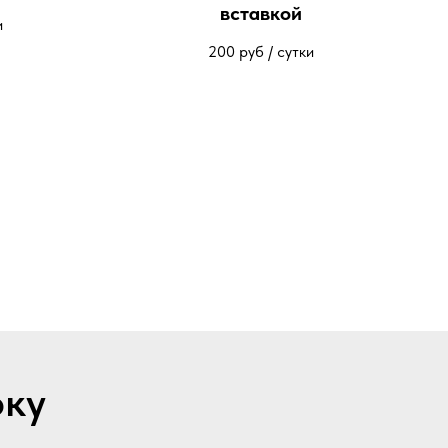
вставкой
и
200
руб / сутки
рку