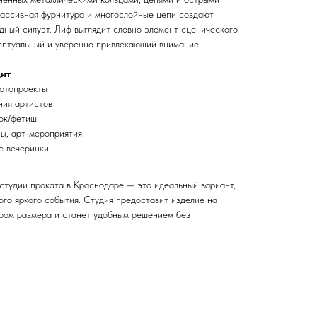
ассивная фурнитура и многослойные цепи создают
дный силуэт. Лиф выглядит словно элемент сценического
ептуальный и уверенно привлекающий внимание.
дит
фотопроекты
ния артистов
рок/фетиш
ы, арт-мероприятия
е вечеринки
 студии проката в Краснодаре — это идеальный вариант,
ого яркого события. Студия предоставит изделие на
ром размера и станет удобным решением без