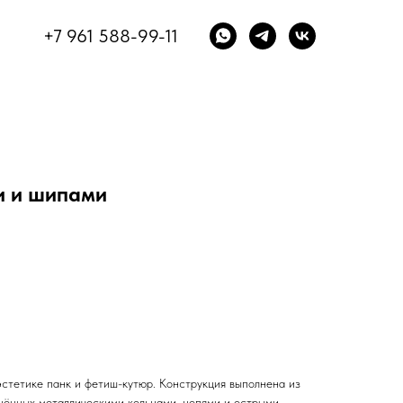
+7 961 588-99-11
и и шипами
эстетике панк и фетиш-кутюр. Конструкция выполнена из
нённых металлическими кольцами, цепями и острыми