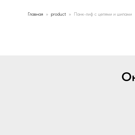
Главная
product
Панк-лиф с цепями и шипами
Он