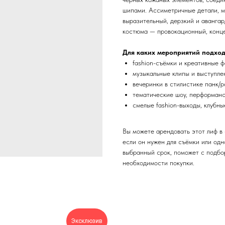
шипами. Ассиметричные детали, м
выразительный, дерзкий и авангар
костюма — провокационный, конц
Для каких мероприятий подхо
fashion-съёмки и креативные 
музыкальные клипы и выступле
вечеринки в стилистике панк/
тематические шоу, перформанс
смелые fashion-выходы, клубны
Вы можете арендовать этот лиф в
если он нужен для съёмки или одн
выбранный срок, поможет с подбо
необходимости покупки.
Эксклюзив