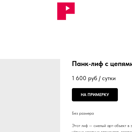
Панк-лиф с цепям
1 600
руб / сутки
НА ПРИМЕРКУ
Без размера
Этот лиф — смелый арт-объект в 
чёрных кожаных элементов, соеди