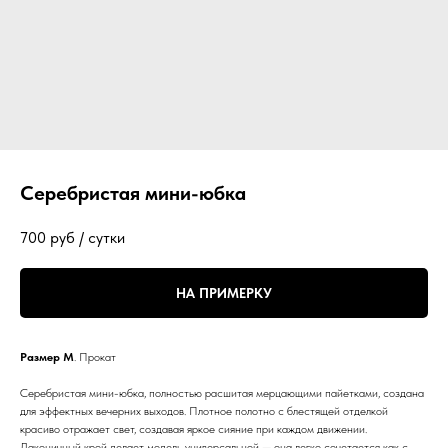
Серебристая мини-юбка
700
руб / сутки
НА ПРИМЕРКУ
Размер M
. Прокат
Серебристая мини-юбка, полностью расшитая мерцающими пайетками, создана
для эффектных вечерних выходов. Плотное полотно с блестящей отделкой
красиво отражает свет, создавая яркое сияние при каждом движении.
Лаконичный крой делает модель универсальной — она легко сочетается как с