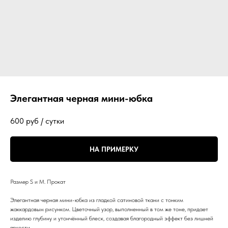
Элегантная черная мини-юбка
600
руб / сутки
НА ПРИМЕРКУ
Размер S и M. Прокат
Элегантная черная мини-юбка из гладкой сатиновой ткани с тонким
жаккардовым рисунком. Цветочный узор, выполненный в том же тоне, придает
изделию глубину и утончённый блеск, создавая благородный эффект без лишней
яркости.