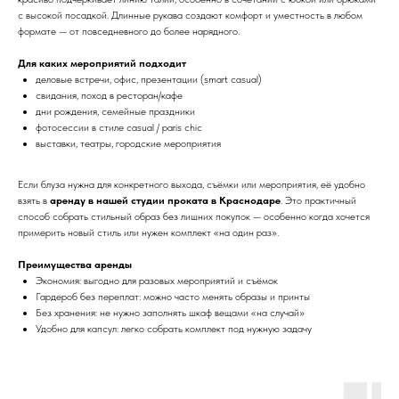
с высокой посадкой. Длинные рукава создают комфорт и уместность в любом
формате — от повседневного до более нарядного.
Для каких мероприятий подходит
деловые встречи, офис, презентации (smart casual)
свидания, поход в ресторан/кафе
дни рождения, семейные праздники
фотосессии в стиле casual / paris chic
выставки, театры, городские мероприятия
Если блуза нужна для конкретного выхода, съёмки или мероприятия, её удобно
взять в
аренду в нашей студии проката в Краснодаре
. Это практичный
способ собрать стильный образ без лишних покупок — особенно когда хочется
примерить новый стиль или нужен комплект «на один раз».
Преимущества аренды
Экономия: выгодно для разовых мероприятий и съёмок
Гардероб без переплат: можно часто менять образы и принты
Без хранения: не нужно заполнять шкаф вещами «на случай»
Удобно для капсул: легко собрать комплект под нужную задачу