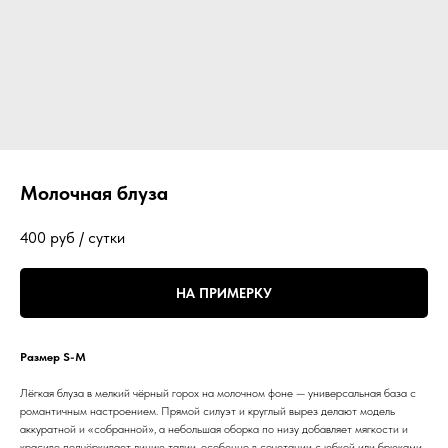
Молочная блуза
400
руб / сутки
НА ПРИМЕРКУ
Размер S-M
Лёгкая блуза в мелкий чёрный горох на молочном фоне — универсальная база с
романтичным настроением. Прямой силуэт и круглый вырез делают модель
аккуратной и «собранной», а небольшая оборка по низу добавляет мягкости и
красиво подчёркивает линию талии, особенно в сочетании с юбкой или брюками