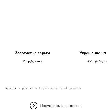
Золотистые серьги
Украшение на ш
150
руб / сутки
450
руб / сутки
Главная
product
Серебряный топ «kojaikosti»
Посмотреть весь каталог