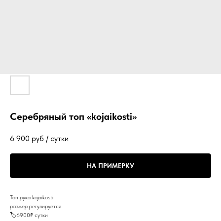
Серебряный топ «kojaikosti»
6 900
руб / сутки
НА ПРИМЕРКУ
Топ рука kojaikosti
размер регулируется
🏷️6900₽ сутки