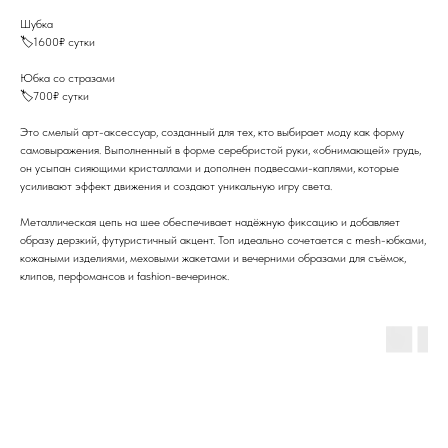
Шубка
🏷️1600₽ сутки
Юбка со стразами
🏷️700₽ сутки
Это смелый арт-аксессуар, созданный для тех, кто выбирает моду как форму
самовыражения. Выполненный в форме серебристой руки, «обнимающей» грудь,
он усыпан сияющими кристаллами и дополнен подвесами-каплями, которые
усиливают эффект движения и создают уникальную игру света.
Металлическая цепь на шее обеспечивает надёжную фиксацию и добавляет
образу дерзкий, футуристичный акцент. Топ идеально сочетается с mesh-юбками,
кожаными изделиями, меховыми жакетами и вечерними образами для съёмок,
клипов, перфомансов и fashion-вечеринок.