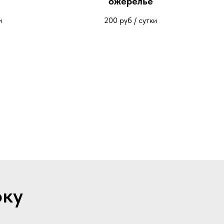
ожерелье
и
200
руб / сутки
рку