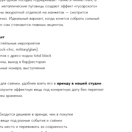
 металлические пуговицы создают эффект «гусарского»
ны аккуратной отделкой на манжетах — смотрится
ично. Идеальный вариант, когда хочется собрать сильный
оп сам становится главным акцентом.
дит
октейльные мероприятия
ock-chic, military/glam)
тия с дресс-кодом total black
ины, выход в бар/ресторан
ьные номера, выступления
 для съёмки, удобнее взять его в
аренду в нашей студии
получите эффектную вещь под конкретную дату без переплат
шем хранении.
бходится дешевле в аренде, чем в покупке
 вещи под разные события и съёмки
ть место и переживать за сохранность