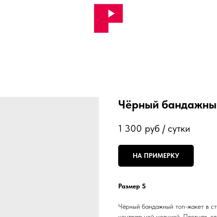
Чёрный бандажны
1 300
руб / сутки
НА ПРИМЕРКУ
Размер S
Чёрный бандажный топ-жакет в сти
центральной молнией. Плотная, ст