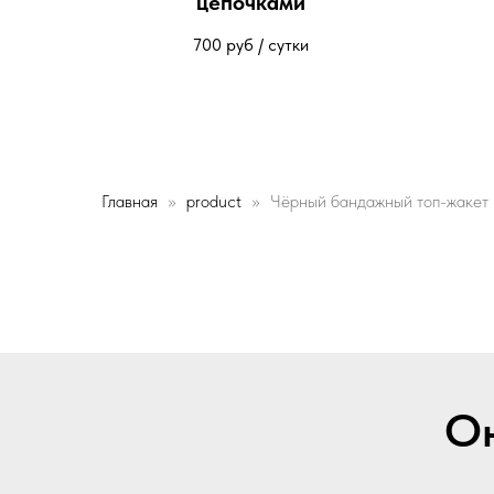
цепочками
700
руб / сутки
Главная
product
Чёрный бандажный топ-жакет
Он