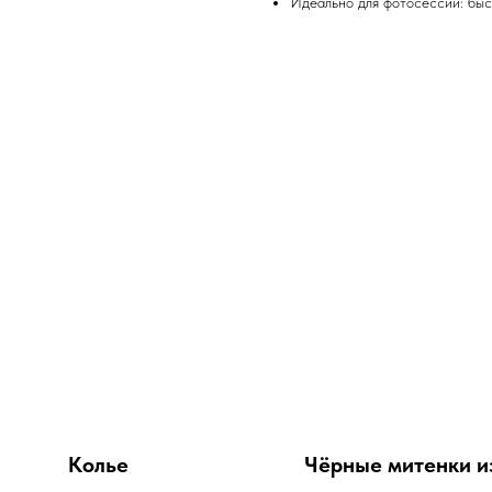
Идеально для фотосессий: быст
Колье
Чёрные митенки и