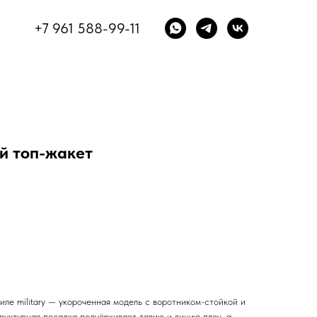
+7 961 588-99-11
й топ-жакет
ле military — укороченная модель с воротником-стойкой и
руктурная посадка подчёркивает талию и линию плеч, а