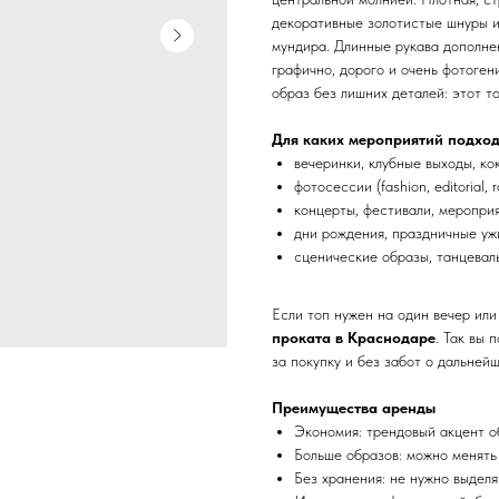
декоративные золотистые шнуры и
мундира. Длинные рукава дополне
графично, дорого и очень фотоген
образ без лишних деталей: этот т
Для каких мероприятий подхо
вечеринки, клубные выходы, к
фотосессии (fashion, editorial, r
концерты, фестивали, мероприя
дни рождения, праздничные уж
сценические образы, танцевал
Если топ нужен на один вечер или
проката в Краснодаре
. Так вы 
за покупку и без забот о дальней
Преимущества аренды
Экономия: трендовый акцент о
Больше образов: можно менять
Без хранения: не нужно выделя