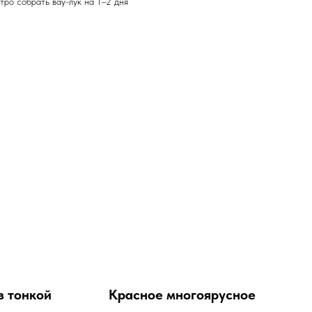
ро собрать вау-лук на 1–2 дня
з тонкой
Красное многоярусное