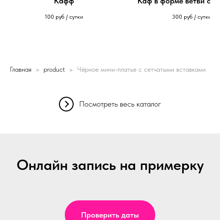
Кафф
Каф в форме ветви с л
100
руб / сутки
300
руб / сутки
Главная
product
Чёрное мини-платье с сетчатыми вставками
Посмотреть весь каталог
Онлайн запись на примерку
Проверить даты