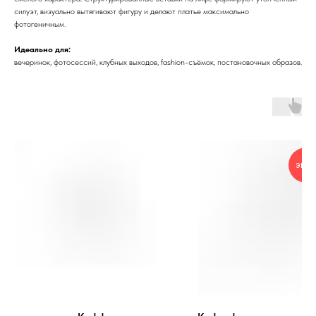
силуэт, визуально вытягивают фигуру и делают платье максимально
фотогеничным.
Идеально для:
вечеринок, фотосессий, клубных выходов, fashion-съёмок, постановочных образов.
экск