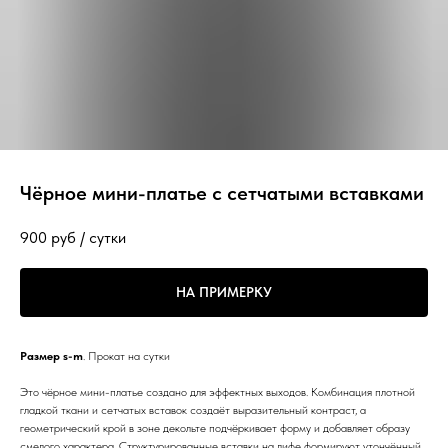
Чёрное мини-платье с сетчатыми вставками
900
руб / сутки
НА ПРИМЕРКУ
Размер s-m
. Прокат на сутки
Это чёрное мини-платье создано для эффектных выходов. Комбинация плотной
гладкой ткани и сетчатых вставок создаёт выразительный контраст, а
геометрический крой в зоне декольте подчёркивает форму и добавляет образу
смелого характера. Структурированные вставки на лифе формируют утончённый