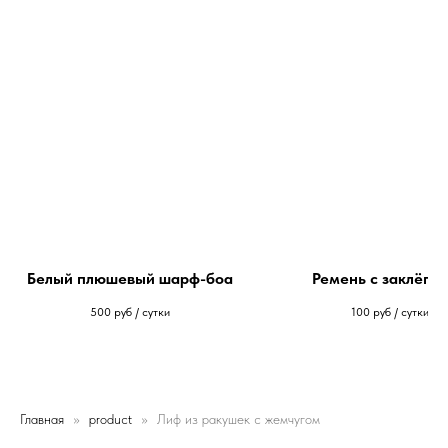
Белый плюшевый шарф-боа
Ремень с заклёпк
500
руб / сутки
100
руб / сутки
Главная
product
Лиф из ракушек с жемчугом