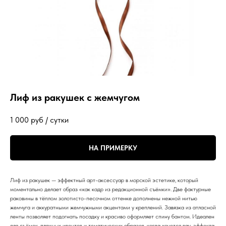
Лиф из ракушек с жемчугом
1 000
руб / сутки
НА ПРИМЕРКУ
Лиф из ракушек — эффектный арт-аксессуар в морской эстетике, который
моментально делает образ «как кадр из редакционной съёмки». Две фактурные
раковины в тёплом золотисто-песочном оттенке дополнены нежной нитью
жемчуга и аккуратными жемчужными акцентами у креплений. Завязка из атласной
ленты позволяет подогнать посадку и красиво оформляет спину бантом. Идеален
для съёмок, пляжных ивентов и тематических образов, когда хочется вау-эффекта