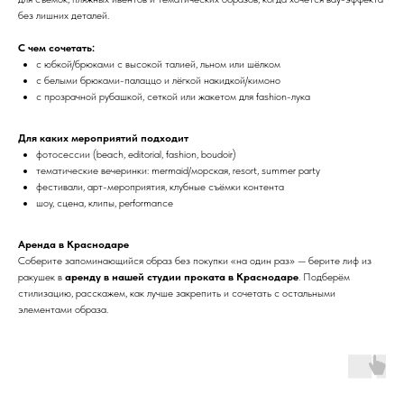
без лишних деталей.
С чем сочетать:
с юбкой/брюками с высокой талией, льном или шёлком
с белыми брюками-палаццо и лёгкой накидкой/кимоно
с прозрачной рубашкой, сеткой или жакетом для fashion-лука
Для каких мероприятий подходит
фотосессии (beach, editorial, fashion, boudoir)
тематические вечеринки: mermaid/морская, resort, summer party
фестивали, арт-мероприятия, клубные съёмки контента
шоу, сцена, клипы, performance
Аренда в Краснодаре
Соберите запоминающийся образ без покупки «на один раз» — берите лиф из
ракушек в
аренду в нашей студии проката в Краснодаре
. Подберём
стилизацию, расскажем, как лучше закрепить и сочетать с остальными
элементами образа.